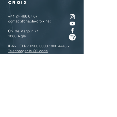
CROIX
+41 24 466 67 07
contact@chable-croix.net
Ch. de Marjolin 71
1860 Aigle
IBAN : CH77
0900 0000 1800 4443 7
Télécharger le QR code
N'hésitez pas à nous contacter