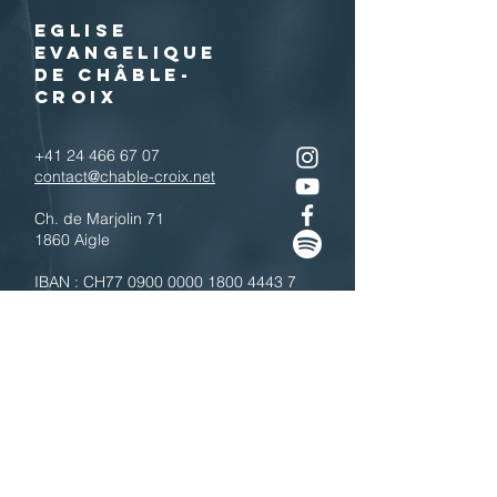
EGLISE
EVANGELIQUE
DE CHÂBLE-
CROIX
+41 24 466 67 07
contact@chable-croix.net
Ch. de Marjolin 71
1860 Aigle
IBAN : CH77
0900 0000 1800 4443 7
Télécharger le QR code
N'hésitez pas à nous contacter