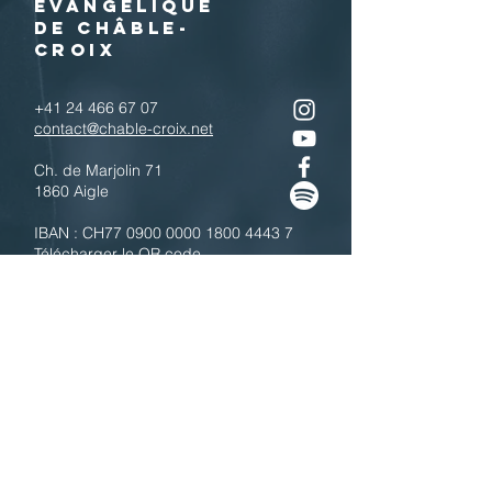
EVANGELIQUE
DE CHÂBLE-
CROIX
+41 24 466 67 07
contact@chable-croix.net
Ch. de Marjolin 71
1860 Aigle
IBAN : CH77
0900 0000 1800 4443 7
Télécharger le QR code
N'hésitez pas à nous contacter