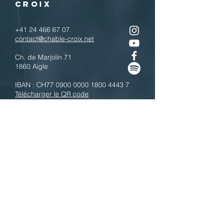
CROIX
+41 24 466 67 07
contact@chable-croix.net
Ch. de Marjolin 71
1860 Aigle
IBAN : CH77
0900 0000 1800 4443 7
Télécharger le QR code
N'hésitez pas à nous contacter