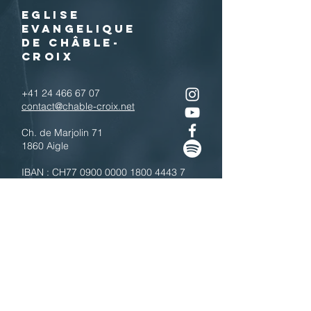
EGLISE
EVANGELIQUE
DE CHÂBLE-
CROIX
+41 24 466 67 07
contact@chable-croix.net
Ch. de Marjolin 71
1860 Aigle
IBAN : CH77
0900 0000 1800 4443 7
Télécharger le QR code
N'hésitez pas à nous contacter