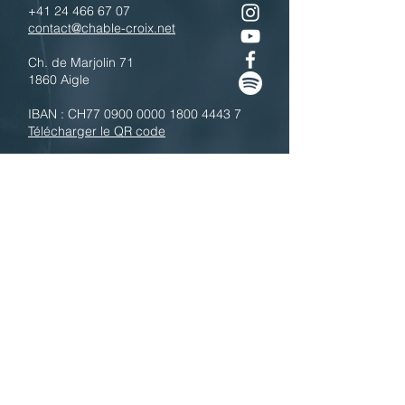
+41 24 466 67 07
contact@chable-croix.net
Ch. de Marjolin 71
1860 Aigle
IBAN : CH77
0900 0000 1800 4443 7
Télécharger le QR code
N'hésitez pas à nous contacter