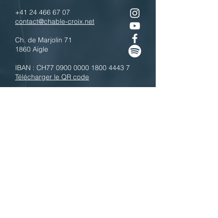
+41 24 466 67 07
contact@chable-croix.net
Ch. de Marjolin 71
1860 Aigle
IBAN : CH77
0900 0000 1800 4443 7
Télécharger le QR code
N'hésitez pas à nous contacter