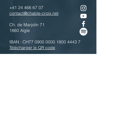
+41 24 466 67 07
contact@chable-croix.net
Ch. de Marjolin 71
1860 Aigle
IBAN : CH77
0900 0000 1800 4443 7
Télécharger le QR code
N'hésitez pas à nous contacter