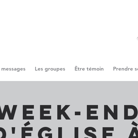
 messages
Les groupes
Être témoin
Prendre s
Week-en
d'église 