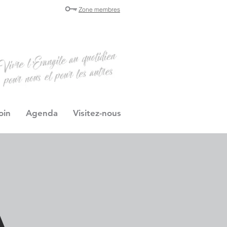
Zone membres
oin
Agenda
Visitez-nous
d
à