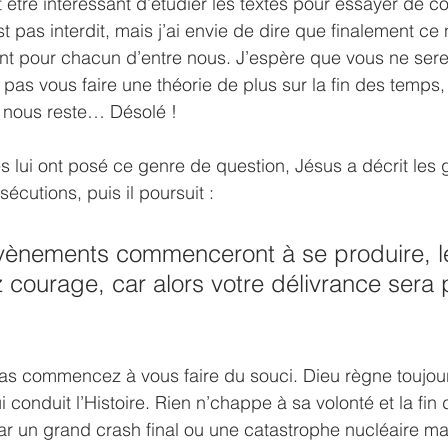
 être intéressant d’étudier les textes pour essayer de 
t pas interdit, mais j’ai envie de dire que finalement ce 
ant pour chacun d’entre nous. J’espère que vous ne ser
pas vous faire une théorie de plus sur la fin des temps, 
 nous reste… Désolé ! 
s lui ont posé ce genre de question, Jésus a décrit les g
écutions, puis il poursuit :
ènements commenceront à se produire, le
z courage, car alors votre délivrance sera
as commencez à vous faire du souci. Dieu règne toujour
i conduit l’Histoire. Rien n’chappe à sa volonté et la fi
 un grand crash final ou une catastrophe nucléaire mais