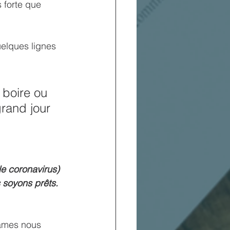
 forte que 
uelques lignes 
 boire ou 
rand jour 
e coronavirus) 
 soyons prêts. 
rames nous 