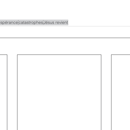
espérance
catastrophes
Jésus revient