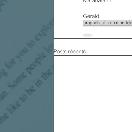
Maranatah !
Gérald
prophéties
fin du monde
Posts récents