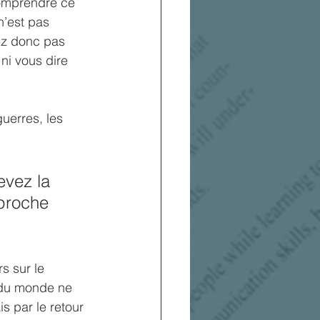
comprendre ce 
n’est pas 
ez donc pas 
ni vous dire 
uerres, les 
vez la 
 proche 
s sur le 
n du monde ne 
 par le retour 