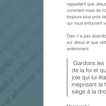
rappellent que Jésus
comment mais de nous 
toujours plus près de
qui nous entourent s
Dieu n’a pas abandon
sur Jésus et que cet
ardemment. 
 Gardons les yeux fixés sur Jésus, qui nous a ouvert le chemin 
de la foi et q
joie qui lui ét
méprisant la 
siège à la dr