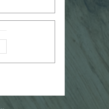
 est votre
i ?