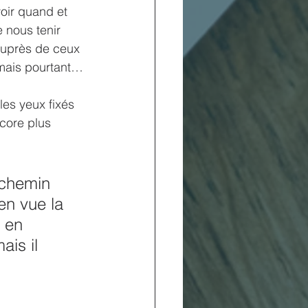
oir quand et 
 nous tenir 
 auprès de ceux 
 mais pourtant…
es yeux fixés 
core plus 
 en vue la 
, en 
is il 