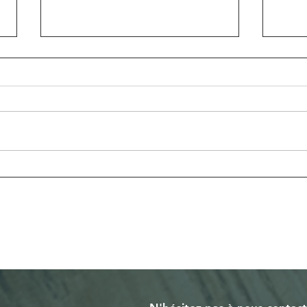
Enfin… je
Où
crois…?
fo