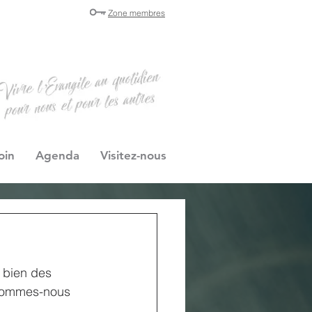
Zone membres
oin
Agenda
Visitez-nous
 bien des 
n sommes-nous 